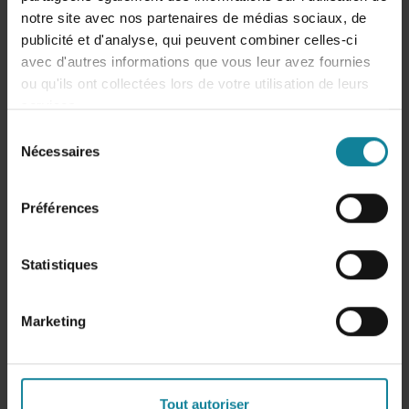
notre site avec nos partenaires de médias sociaux, de
publicité et d'analyse, qui peuvent combiner celles-ci
avec d'autres informations que vous leur avez fournies
ou qu'ils ont collectées lors de votre utilisation de leurs
services.
Sélection
Nécessaires
du
ACTUALITES
consentement
L'ÉQUIPE DSTNY
|
2026-04-16
Préférences
Cybermenaces : les nouvelles règles du jeu !
L'actualité cyber ne laisse plus de répit. Chaque
Statistiques
semaine, une nouvelle fuite de données fait la une :
administrations,...
Marketing
2
min
Tout autoriser