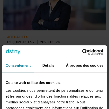
ACTUALITES
L'ÉQUIPE DSTNY
|
2026-05-26
Dstny Group nomme Igor Pais au poste de Chief
Customer Officer pour...
Bruxelles, le 26 mai 2026 – Dstny Group, l’un des
Consentement
Détails
À propos des cookies
principaux fournisseurs européens de solutions de
communication pour...
Ce site web utilise des cookies.
3
min
Les cookies nous permettent de personnaliser le contenu
et les annonces, d'offrir des fonctionnalités relatives aux
médias sociaux et d'analyser notre trafic. Nous
partageons également des informations sur l'utilisation de