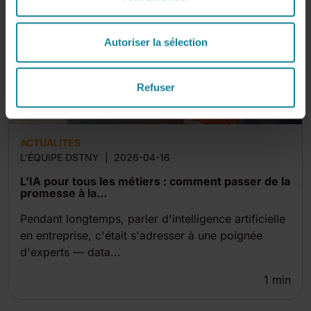
Autoriser la sélection
Refuser
ACTUALITES
L'ÉQUIPE DSTNY
|
2026-04-16
L'IA pour tous les métiers : comment passer de la
promesse à la...
Pendant longtemps, parler d'intelligence artificielle
en entreprise, c'était s'adresser à une poignée
d'experts — data...
1
min