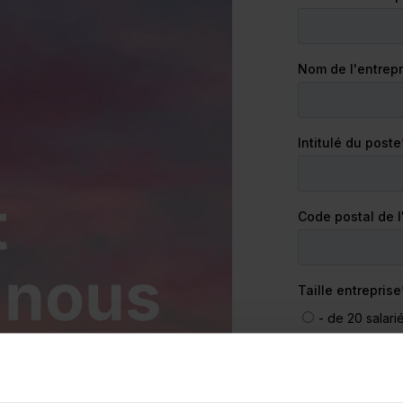
t
-nous
r ?