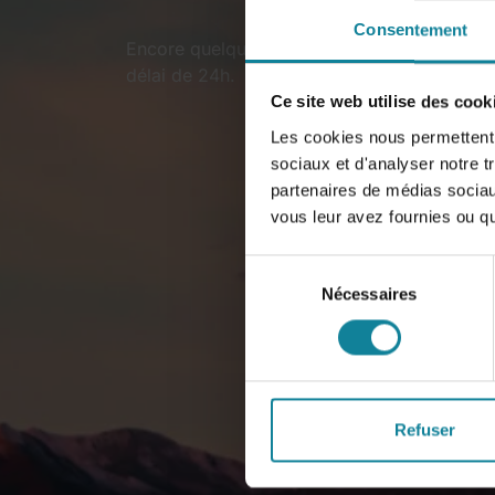
Consentement
Encore quelques clics pour que nos équipes
délai de 24h.
Ce site web utilise des cook
Les cookies nous permettent d
sociaux et d'analyser notre t
partenaires de médias sociaux
vous leur avez fournies ou qu'
Sélection
Nécessaires
du
consentement
Refuser