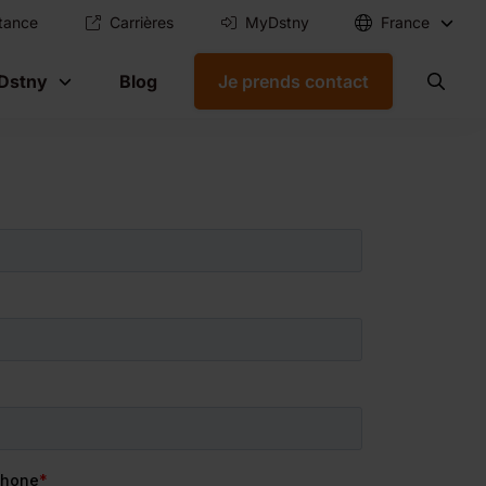
tance
Carrières
MyDstny
France
Dstny
Blog
Je prends contact