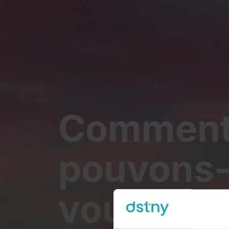
Commen
pouvons
vous aide