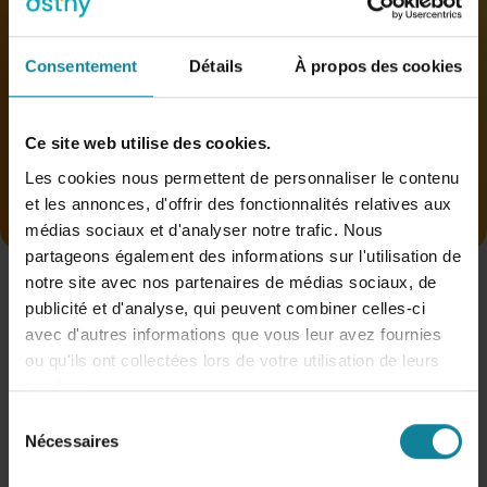
d’obtenir un regard spécialisé sur les
événements remontés par les outils en place,
Consentement
Détails
À propos des cookies
limitant ainsi la sollicitation de vos équipes
internes.
Ce site web utilise des cookies.
Les cookies nous permettent de personnaliser le contenu
Rappelez-moi
et les annonces, d'offrir des fonctionnalités relatives aux
médias sociaux et d'analyser notre trafic. Nous
partageons également des informations sur l'utilisation de
notre site avec nos partenaires de médias sociaux, de
publicité et d'analyse, qui peuvent combiner celles-ci
avec d'autres informations que vous leur avez fournies
ou qu'ils ont collectées lors de votre utilisation de leurs
services.
Sélection
Nos autres offres de cybersécurité
Nécessaires
du
consentement