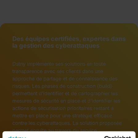
Des équipes certifiées, expertes dans
la gestion des cyberattaques
Dstny implémente ses solutions en toute
transparence avec ses clients dans une
approche de partage et de connaissance des
risques. Les phases de construction (build)
permettent d’identifier et de cartographier les
mesures de sécurité en place et d’identifier les
actions de sécurisation prioritaires restant à
mettre en place pour une stratégie efficace
contre les cyberattaques. La solution proposée
permet ensuite au travers du service
« d’Exploitation des événements de Sécurité »