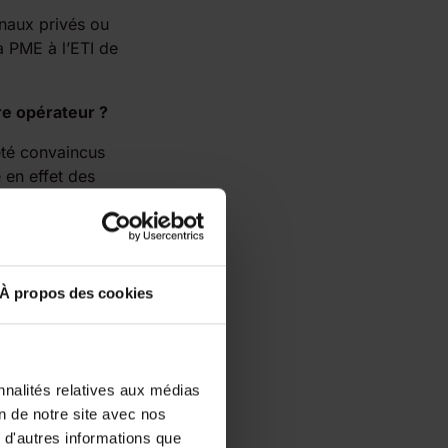
onaux privés ou
 PME à l’ETI de
re opérateur ?
 été convaincus
 en effet des
reprises.
la différence.
ment sur le bon
 derrière, il y a
À propos des cookies
rofit de
nnalités relatives aux médias
de leurs clients.
on de notre site avec nos
 d'autres informations que