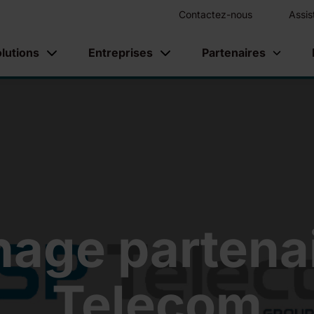
Contactez-nous
Assis
lutions
Entreprises
Partenaires
age partenai
Telecom