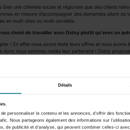
 bien une clientèle locale et régionale que des clients nati
ommes en mesure d’accompagner des demandes allant de la
es en multi-sites ou multi-sociétés.
ous choisi de travailler avec Dstny plutôt qu’avec un aut
opter ! En effet nous avons testé leurs offres et nous avons
es donc nous sommes restés leur partenaire ! Dstny propose
nt adaptées à la téléphonie nouvelle génération pour les ent
icité, sans engagement et économique ; des atouts qui font 
 très réactifs et leur organisation permet de tomber directe
 interlocuteur. Quand il y a une urgence, ça vaut de l’or ! Car
Détails
atisfait et fidélisé !
 c’est :
ies.
 opérateur de services mais qui sait se diversifier et tirer p
e personnaliser le contenu et les annonces, d'offrir des fonctio
volutions technologiques, au bénéfice de ses partenaires et 
rafic. Nous partageons également des informations sur l'utilisati
, de publicité et d'analyse, qui peuvent combiner celles-ci avec