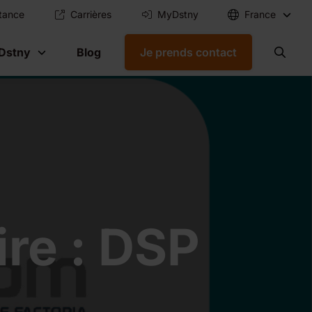
tance
Carrières
MyDstny
France
Dstny
Blog
Je prends contact
re : DSP