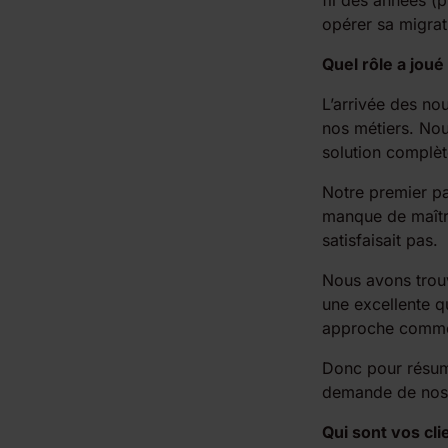
fil des années (
opérer sa migrati
Quel rôle a joué
L’arrivée des no
nos métiers. Nou
solution complèt
Notre premier par
manque de maîtri
satisfaisait pas.
Nous avons trouv
une excellente q
approche commer
Donc pour résume
demande de nos 
Qui sont vos cli