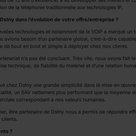
plus de 15 ans d’existence) a su développer ses métiers et 
on de la téléphonie traditionnelle aux technologies IP.
 Dstny dans l’évolution de votre offre/entreprise ?
uvelles technologies et notamment de la VOIP a marqué un 
s avions besoin d’un partenaire global, c’est-à-dire capable 
e de bout en bout et simple à déployer chez nos clients.
tenariat n’a pas été concluant. Très vite, nous avons fait le
se technique, de fiabilité du matériel et d’une relation hum
é chez Dstny une grande simplicité dans la mise en œuvre 
ualité, un SAV nettement plus performant que la moyenne 
ciale correspondant à nos valeurs humaines.
r, être partenaire de Dstny nous a permis de répondre eff
clients.
ents ?