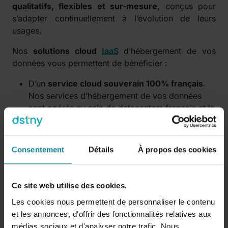
qualitatifs, flexibles et sur-mesure
, conçus pour
s’adapter continuellement à l’évolution de leurs
usages.
Nos
solutions cloud
IaaS
d’hébergement de vos
données vous permettent de bénéficier :
D’un
service cloud souverain 100% français
.
Nos services d’hébergement de vos données
sont opérés au sein de datacenters français et la
quasi totalité de nos équipes françaises
(juridique, commerce, delivery, support,
comptabilité…) sont basées à Lyon ;
Consentement
Détails
À propos des cookies
De
produits conformes au RGPD et certifiés
ISO 27001 et Hébergement de Données de
Santé (HDS)
. Ces certifications sont notamment
Ce site web utilise des cookies.
indispensables pour les OIV et les laboratoires
Les cookies nous permettent de personnaliser le contenu
d’analyses médicales ;
et les annonces, d'offrir des fonctionnalités relatives aux
De
tableaux de bord et d’indicateurs de
médias sociaux et d'analyser notre trafic. Nous