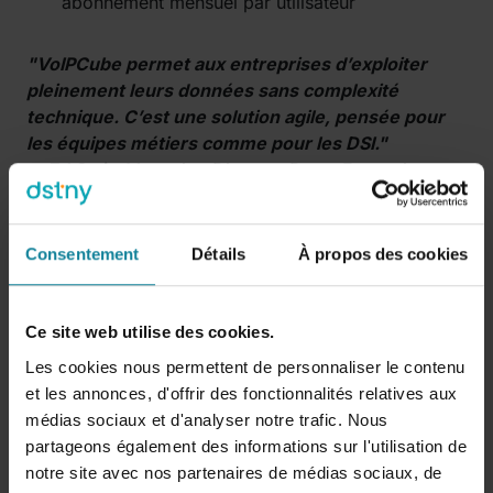
abonnement mensuel par utilisateur
"VoIPCube permet aux entreprises d’exploiter
pleinement leurs données sans complexité
technique. C’est une solution agile, pensée pour
les équipes métiers comme pour les DSI."
—
Ed Smit
, Managing Director, Dstny Entreprises
En résumé
Consentement
Détails
À propos des cookies
VoIPCube, c’est bien plus qu’un connecteur
technique :
Ce site web utilise des cookies.
C’est une
téléphonie augmentée
, intégrée,
adaptée aux usages hybrides
Les cookies nous permettent de personnaliser le contenu
C’est un outil de
QVT
qui réduit les frictions du
et les annonces, d'offrir des fonctionnalités relatives aux
quotidien
médias sociaux et d'analyser notre trafic. Nous
C’est une réponse concrète aux
exigences de
partageons également des informations sur l'utilisation de
conformité
notre site avec nos partenaires de médias sociaux, de