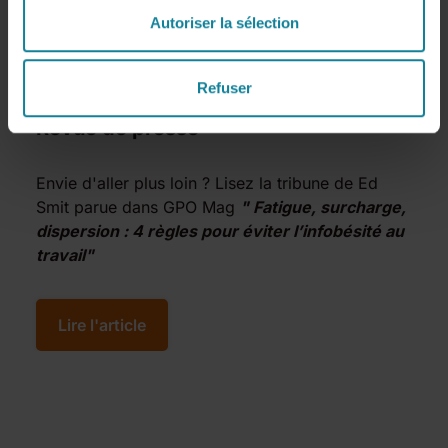
Autoriser la sélection
Refuser
Revue de presse
Envie d'aller plus loin ? Lisez la tribune de Ed
Smit parue dans GPO Mag
" F
atigue, surcharge,
dispersion : 4 règles pour éviter l’infobésité au
travail
"
Lire l'article