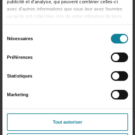
C’est un levier de performance pour
toutes les
publicité et d'analyse, qui peuvent combiner celles-ci
équipes qui décrochent un téléphone
avec d'autres informations que vous leur avez fournies
ou qu'ils ont collectées lors de votre utilisation de leurs
services.
Sélection
Nécessaires
du
consentement
Préférences
Statistiques
Marketing
Tout autoriser