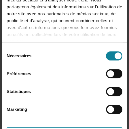
partageons également des informations sur l'utilisation de
Les + Dstny UCaaS
notre site avec nos partenaires de médias sociaux, de
publicité et d'analyse, qui peuvent combiner celles-ci
Les petits plus qui font de Dstny UCaaS la solution
avec d'autres informations que vous leur avez fournies
incontournable pour les PME
ou qu'ils ont collectées lors de votre utilisation de leurs
services.
Le forfait unique par utilisateur
S
Nécessaires
é
l
Les + Dstny UCaaS
e
Préférences
c
Votre boutique Sales Kit
t
i
Statistiques
Guides administrateur
o
Général
Interface d'administration
n
Marketing
d
Guides utilisateur
Utilisateurs
Fonctionnalités
u
c
Scénario client
Téléphones IP et DECT
Téléphones de bureau
ConnectMe