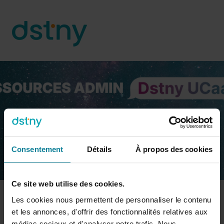
Il s'agit d'un champ de recherche auqu
Il n'y a aucune suggestion car le champ de recherche
Consentement
Détails
À propos des cookies
Ce site web utilise des cookies.
Ressources Admin Dstny UCaaS
Les cookies nous permettent de personnaliser le contenu
et les annonces, d'offrir des fonctionnalités relatives aux
Les + Dstny UCaaS
médias sociaux et d'analyser notre trafic. Nous