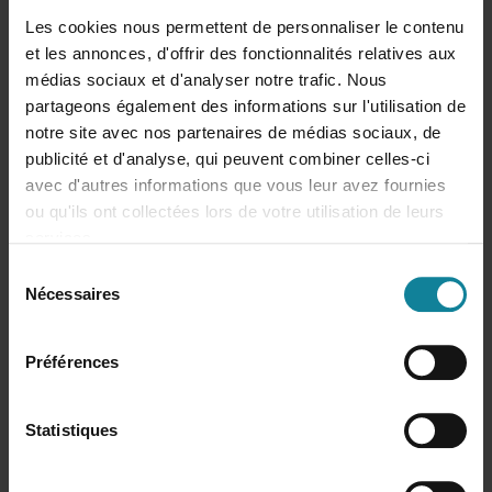
Les cookies nous permettent de personnaliser le contenu
Des informations sur des incidents ou des bugs
et les annonces, d'offrir des fonctionnalités relatives aux
connus avec des astuces pour les contourner
médias sociaux et d'analyser notre trafic. Nous
partageons également des informations sur l'utilisation de
Problèmes de joignabilité sur le groupement
notre site avec nos partenaires de médias sociaux, de
publicité et d'analyse, qui peuvent combiner celles-ci
d'appels
avec d'autres informations que vous leur avez fournies
Votre ConnectMe ne se comporte pas comme celui
ou qu'ils ont collectées lors de votre utilisation de leurs
de votre collègue!
services.
S
ConnectMe - Déconnexions intempestives
Nécessaires
é
Incompatibilité de la borne DECT Snom M300
l
Le BLF ne permet pas l'interception d'appel.
e
Préférences
c
t
Les + Dstny UCaaS
i
Statistiques
o
Votre boutique Sales Kit
n